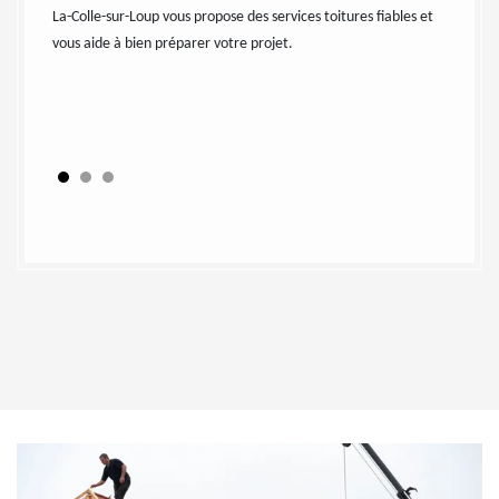
 non
incrusté
La-Colle-sur-Loup vous propose des services toitures fiables et
s, mais
efficace
vous aide à bien préparer votre projet.
tion des
parfait
e toutes
vous aye
 des plus