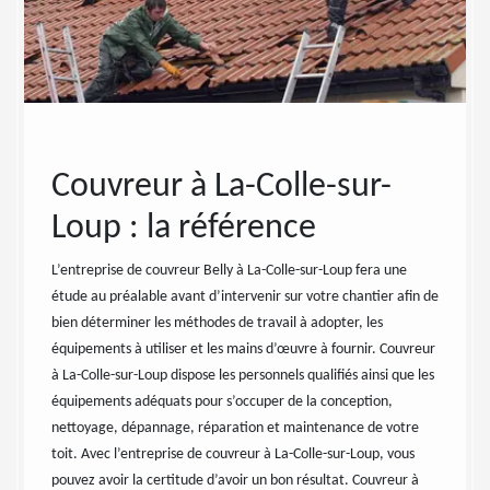
ec
Couvreur à La-Colle-sur-
Net
-
Loup : la référence
mes
La-
L’entreprise de couvreur Belly à La-Colle-sur-Loup fera une
étude au préalable avant d’intervenir sur votre chantier afin de
vient
Couvreur
bien déterminer les méthodes de travail à adopter, les
mante,
meilleur
équipements à utiliser et les mains d’œuvre à fournir. Couvreur
s dans le
qui enva
à La-Colle-sur-Loup dispose les personnels qualifiés ainsi que les
ment
type et 
équipements adéquats pour s’occuper de la conception,
ettoyage
Colle-su
nettoyage, dépannage, réparation et maintenance de votre
 quoi
travaux 
toit. Avec l’entreprise de couvreur à La-Colle-sur-Loup, vous
uchage
sur-Loup
pouvez avoir la certitude d’avoir un bon résultat. Couvreur à