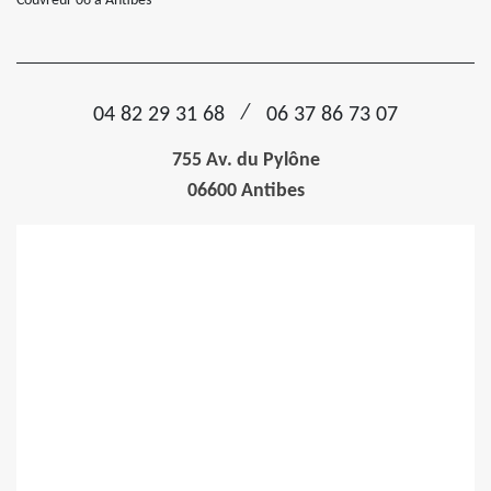
Couvreur 06 à Antibes
/
04 82 29 31 68
06 37 86 73 07
755 Av. du Pylône
06600 Antibes