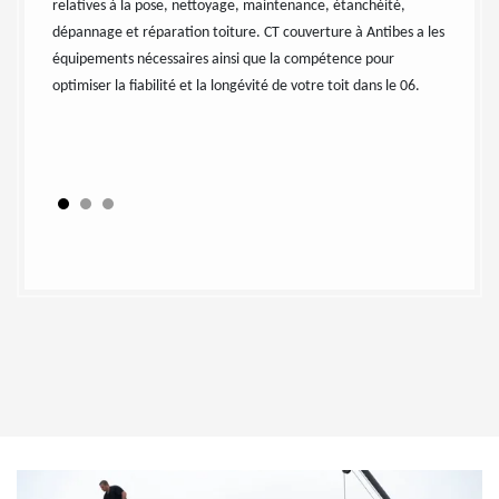
.
relatives à la pose, nettoyage, maintenance, étanchéité,
Antibes 
sure avec
dépannage et réparation toiture. CT couverture à Antibes a les
n’hésite
s
équipements nécessaires ainsi que la compétence pour
couvreur
 Les
optimiser la fiabilité et la longévité de votre toit dans le 06.
s et la
ets