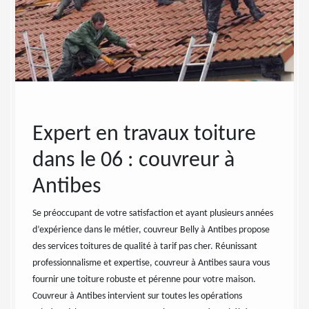
 :
Expert en travaux toiture
Cou
dans le 06 : couvreur à
réf
Antibes
L’entrep
savoir-f
eprise
Se préoccupant de votre satisfaction et ayant plusieurs années
normes l
toires
d’expérience dans le métier, couvreur Belly à Antibes propose
maintena
des services toitures de qualité à tarif pas cher. Réunissant
une bonn
e.
professionnalisme et expertise, couvreur à Antibes saura vous
toitures
r mesure
fournir une toiture robuste et pérenne pour votre maison.
mesure d
e
Couvreur à Antibes intervient sur toutes les opérations
les diff