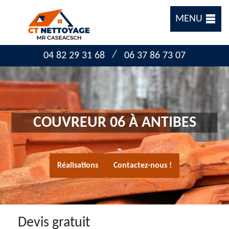
MENU
/
04 82 29 31 68
06 37 86 73 07
COUVREUR 06 À ANTIBES
Réalisations
Contactez-nous !
Devis gratuit